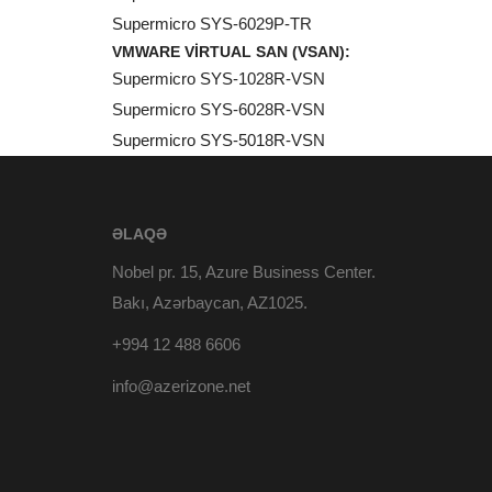
Supermicro SYS-6029P-TR
VMWARE VIRTUAL SAN (VSAN):
Supermicro SYS-1028R-VSN
Supermicro SYS-6028R-VSN
Supermicro SYS-5018R-VSN
ƏLAQƏ
Nobel pr. 15, Azure Business Center.
Bakı, Azərbaycan, AZ1025.
+994 12 488 6606
info@azerizone.net