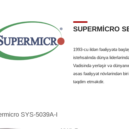
SUPERMICRO S
1993-cu ildən fəaliyyətə başla
istehsalında dünya liderlərində
Vadisində yerləşir və dünyanın
əsas fəaliyyət növlərindən biri
təqdim etməkdir.