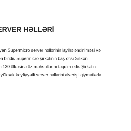
ERVER HƏLLƏRI
yan Supermicro server həllərinin layihələndirilməsi və
n biridir. Supermicro şirkətinin baş ofisi Silikon
 130 ölkəsinə öz məhsullarını təqdim edir. Şirkətin
 yüksək keyfiyyətli server həllərini əlverişli qiymətlərlə