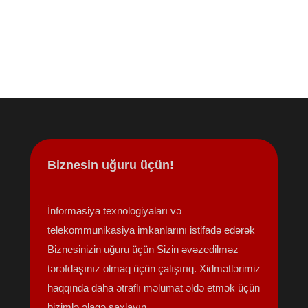
Biznesin uğuru üçün!
İnformasiya texnologiyaları və
telekommunikasiya imkanlarını istifadə edərək
Biznesinizin uğuru üçün Sizin əvəzedilməz
tərəfdaşınız olmaq üçün çalışırıq. Xidmətlərimiz
haqqında daha ətraflı məlumat əldə etmək üçün
bizimlə əlaqə saxlayın.