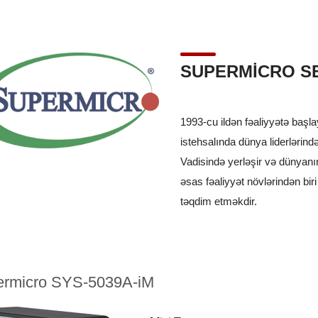
SUPERMICRO S
1993-cu ildən fəaliyyətə başla
istehsalında dünya liderlərində
Vadisində yerləşir və dünyanın
əsas fəaliyyət növlərindən biri
təqdim etməkdir.