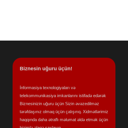
Biznesin uğuru üçün!
İnformasiya texnologiyaları və
telekommunikasiya imkanlarını istifadə edərək
Biznesinizin uğuru üçün Sizin əvəzedilməz
tərəfdaşınız olmaq üçün çalışırıq. Xidmətlərimiz
haqqında daha ətraflı məlumat əldə etmək üçün
bizimlə əlaqə saxlayın.