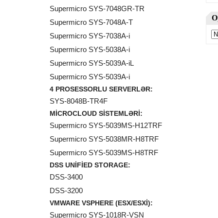
Supermicro SYS-7048GR-TR
Supermicro SYS-7048A-T
Supermicro SYS-7038A-i
Supermicro SYS-5038A-i
Supermicro SYS-5039A-iL
Supermicro SYS-5039A-i
4 PROSESSORLU SERVERLƏR:
SYS-8048B-TR4F
MICROCLOUD SISTEMLƏRI:
Supermicro SYS-5039MS-H12TRF
Supermicro SYS-5038MR-H8TRF
Supermicro SYS-5039MS-H8TRF
DSS UNIFIED STORAGE:
DSS-3400
DSS-3200
VMWARE VSPHERE (ESX/ESXI):
Supermicro SYS-1018R-VSN