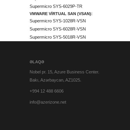
Supermicro SYS-6029P-TR
VMWARE VIRTUAL SAN (VSAN):
Supermicro SYS-1028R-VSN
Supermicro SYS-6028R-VSN
Supermicro SYS-5018R-VSN
ƏLAQƏ
Nobel pr. 15, Azure Business Center.
Bakı, Azərbaycan, AZ1025.
+994 12 488 6606
info@azerizone.net