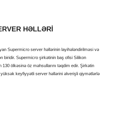
ERVER HƏLLƏRI
yan Supermicro server həllərinin layihələndirilməsi və
n biridir. Supermicro şirkətinin baş ofisi Silikon
 130 ölkəsinə öz məhsullarını təqdim edir. Şirkətin
 yüksək keyfiyyətli server həllərini əlverişli qiymətlərlə